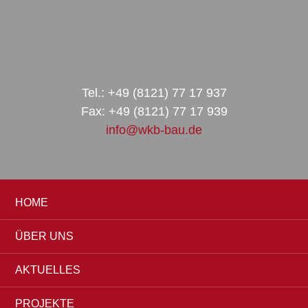
Zur
Zum
Zur
Hauptnavigation
Inhalt
Seitenspalte
springen
springen
springen
Tel.: +49 (8121) 77 17 937
Fax: +49 (8121) 77 17 939
info@wkb-bau.de
HOME
ÜBER UNS
AKTUELLES
PROJEKTE