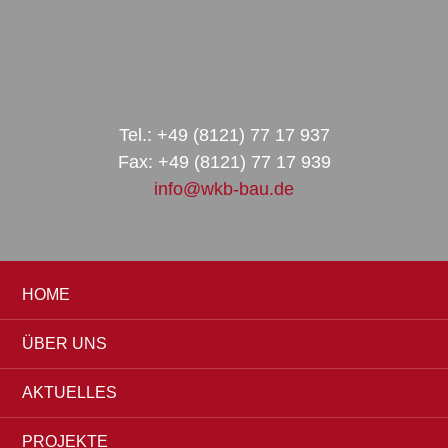
Zur
Zum
Zur
Hauptnavigation
Inhalt
Seitenspalte
springen
springen
springen
Tel.: +49 (8121) 77 17 937
Fax: +49 (8121) 77 17 939
info@wkb-bau.de
HOME
ÜBER UNS
AKTUELLES
PROJEKTE