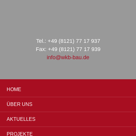
Zur
Zum
Zur
Hauptnavigation
Inhalt
Seitenspalte
springen
springen
springen
Tel.: +49 (8121) 77 17 937
Fax: +49 (8121) 77 17 939
info@wkb-bau.de
HOME
ÜBER UNS
AKTUELLES
PROJEKTE