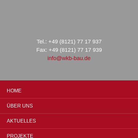
Zur
Zum
Zur
Hauptnavigation
Inhalt
Seitenspalte
springen
springen
springen
Tel.: +49 (8121) 77 17 937
Fax: +49 (8121) 77 17 939
info@wkb-bau.de
HOME
ÜBER UNS
AKTUELLES
PROJEKTE