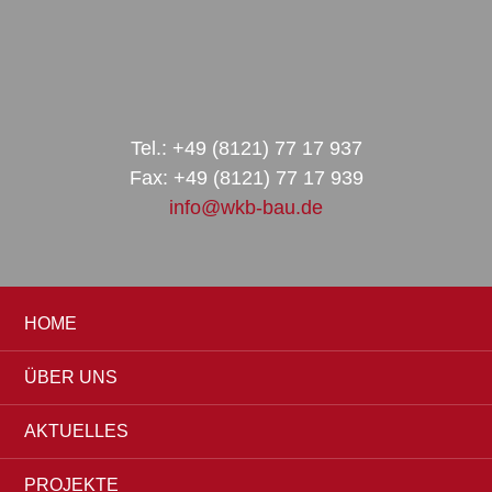
Zur
Zum
Zur
Hauptnavigation
Inhalt
Seitenspalte
springen
springen
springen
Tel.: +49 (8121) 77 17 937
Fax: +49 (8121) 77 17 939
info@wkb-bau.de
HOME
ÜBER UNS
AKTUELLES
PROJEKTE