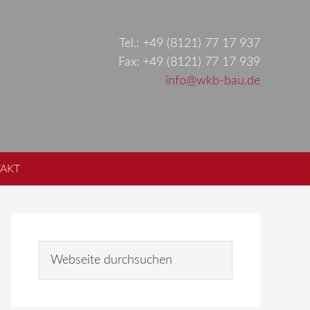
Tel.: +49 (8121) 77 17 937
Fax: +49 (8121) 77 17 939
info@wkb-bau.de
AKT
Seitenspalte
W
e
b
s