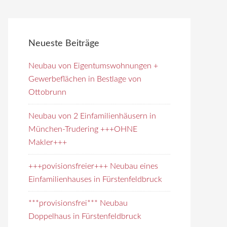
e
i
t
Neueste Beiträge
e
d
Neubau von Eigentumswohnungen +
u
Gewerbeflächen in Bestlage von
r
Ottobrunn
c
h
Neubau von 2 Einfamilienhäusern in
s
München-Trudering +++OHNE
u
Makler+++
c
+++povisionsfreier+++ Neubau eines
h
Einfamilienhauses in Fürstenfeldbruck
e
n
***provisionsfrei*** Neubau
Doppelhaus in Fürstenfeldbruck