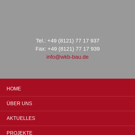
Zur
Zum
Zur
Hauptnavigation
Inhalt
Seitenspalte
springen
springen
springen
Tel.: +49 (8121) 77 17 937
Fax: +49 (8121) 77 17 939
info@wkb-bau.de
HOME
ÜBER UNS
AKTUELLES
PROJEKTE