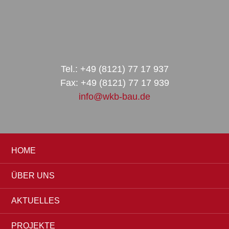
Zur
Zum
Zur
Hauptnavigation
Inhalt
Seitenspalte
springen
springen
springen
Tel.: +49 (8121) 77 17 937
Fax: +49 (8121) 77 17 939
info@wkb-bau.de
HOME
ÜBER UNS
AKTUELLES
PROJEKTE