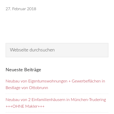
27. Februar 2018
Seitenspalte
W
e
b
s
Neueste Beiträge
e
i
Neubau von Eigentumswohnungen + Gewerbeflächen in
t
Bestlage von Ottobrunn
e
d
Neubau von 2 Einfamilienhäusern in München-Trudering
u
+++OHNE Makler+++
r