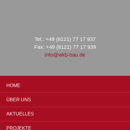
Zur
Zum
Zur
Hauptnavigation
Inhalt
Seitenspalte
springen
springen
springen
Tel.: +49 (8121) 77 17 937
Fax: +49 (8121) 77 17 939
info@wkb-bau.de
HOME
ÜBER UNS
AKTUELLES
PROJEKTE