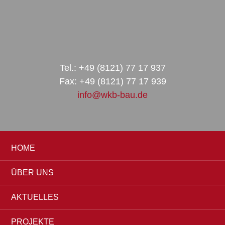
Zur
Zum
Zur
Hauptnavigation
Inhalt
Seitenspalte
springen
springen
springen
Tel.: +49 (8121) 77 17 937
Fax: +49 (8121) 77 17 939
info@wkb-bau.de
HOME
ÜBER UNS
AKTUELLES
PROJEKTE