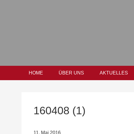
Zur
Zum
Zur
Hauptnavigation
Inhalt
Seitenspalte
springen
springen
springen
HOME
ÜBER UNS
AKTUELLES
160408 (1)
11. Mai 2016