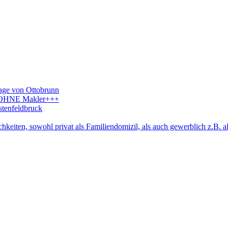
age von Ottobrunn
++OHNE Makler+++
stenfeldbruck
hkeiten, sowohl privat als Familiendomizil, als auch gewerblich z.B. a