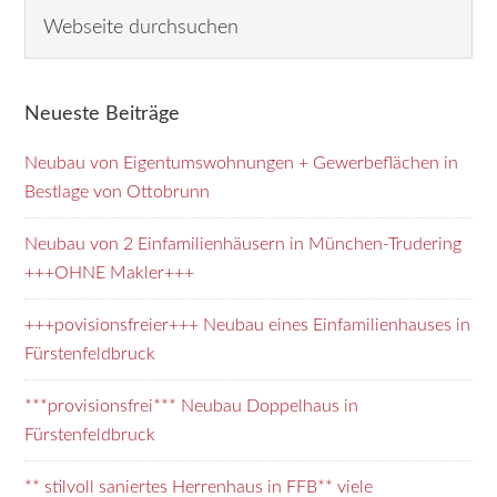
Seitenspalte
W
e
b
s
Neueste Beiträge
e
i
Neubau von Eigentumswohnungen + Gewerbeflächen in
t
Bestlage von Ottobrunn
e
d
Neubau von 2 Einfamilienhäusern in München-Trudering
u
+++OHNE Makler+++
r
+++povisionsfreier+++ Neubau eines Einfamilienhauses in
c
Fürstenfeldbruck
h
s
***provisionsfrei*** Neubau Doppelhaus in
u
Fürstenfeldbruck
c
h
** stilvoll saniertes Herrenhaus in FFB** viele