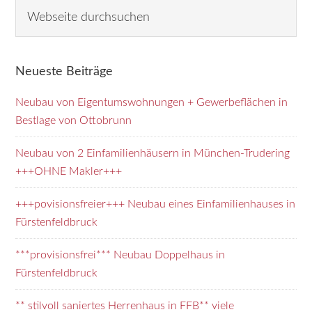
Seitenspalte
W
e
b
s
Neueste Beiträge
e
i
Neubau von Eigentumswohnungen + Gewerbeflächen in
t
Bestlage von Ottobrunn
e
d
Neubau von 2 Einfamilienhäusern in München-Trudering
u
+++OHNE Makler+++
r
+++povisionsfreier+++ Neubau eines Einfamilienhauses in
c
Fürstenfeldbruck
h
s
***provisionsfrei*** Neubau Doppelhaus in
u
Fürstenfeldbruck
c
h
** stilvoll saniertes Herrenhaus in FFB** viele