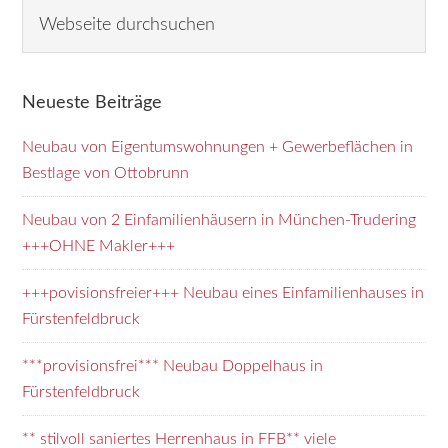
Seitenspalte
W
e
b
s
Neueste Beiträge
e
i
Neubau von Eigentumswohnungen + Gewerbeflächen in
t
Bestlage von Ottobrunn
e
d
Neubau von 2 Einfamilienhäusern in München-Trudering
u
+++OHNE Makler+++
r
+++povisionsfreier+++ Neubau eines Einfamilienhauses in
c
Fürstenfeldbruck
h
s
***provisionsfrei*** Neubau Doppelhaus in
u
Fürstenfeldbruck
c
h
** stilvoll saniertes Herrenhaus in FFB** viele