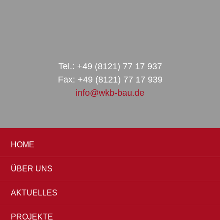
Zur
Zum
Zur
Hauptnavigation
Inhalt
Seitenspalte
springen
springen
springen
Tel.: +49 (8121) 77 17 937
Fax: +49 (8121) 77 17 939
info@wkb-bau.de
HOME
ÜBER UNS
AKTUELLES
PROJEKTE