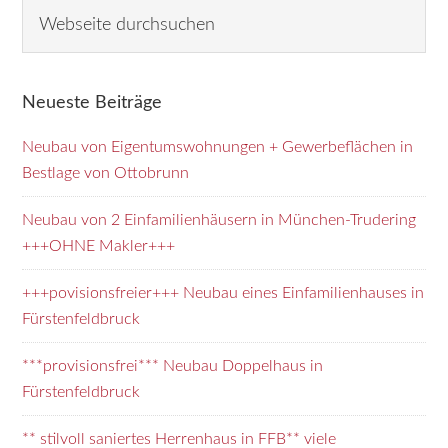
Seitenspalte
W
e
b
s
Neueste Beiträge
e
i
Neubau von Eigentumswohnungen + Gewerbeflächen in
t
Bestlage von Ottobrunn
e
d
Neubau von 2 Einfamilienhäusern in München-Trudering
u
+++OHNE Makler+++
r
+++povisionsfreier+++ Neubau eines Einfamilienhauses in
c
Fürstenfeldbruck
h
s
***provisionsfrei*** Neubau Doppelhaus in
u
Fürstenfeldbruck
c
h
** stilvoll saniertes Herrenhaus in FFB** viele