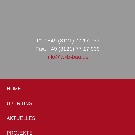
Zur
Zum
Zur
Hauptnavigation
Inhalt
Seitenspalte
springen
springen
springen
Tel.: +49 (8121) 77 17 937
Fax: +49 (8121) 77 17 939
info@wkb-bau.de
HOME
ÜBER UNS
AKTUELLES
PROJEKTE